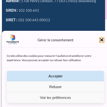
Adresse :
1 rue Henry Delbast, 77183 Croissy-Beaubourg
SIREN :
102 100 641
SIRET :
102 100 641 00012
Réseaux sociaux
Gérer le consentement
Ce site utilise des cookies pour mesurer l'audience et améliorer votre
expérience. Vous pouvez accepter ou refuser leur utilisation.
Association déclarée – LA FORMATERIE – activité 85.59A,
formation continue d’adultes.
Accepter
Refuser
Grille tarifaire
CGU-CGV
Mentions légales
Voir les préférences
Politique de confidentialité
© 2026 La Formaterie. Tous droits réservés.