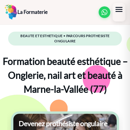
Aller
La Formaterie
au
contenu
BEAUTE ET ESTHETIQUE • PARCOURS PROTHESISTE
ONGULAIRE
Formation beauté esthétique –
Onglerie, nail art et beauté à
Marne-la-Vallée (77)
Devenez prothésiste ongulaire