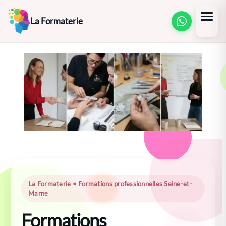
Aller
La Formaterie
au
contenu
La Formaterie • Formations professionnelles Seine-et-
Marne
Formations