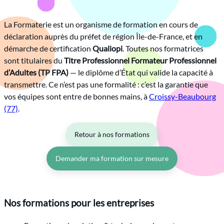
Tout à fait. Vente + management, négociation + gestion
Les formations commerce, vente, gestion de projet et
de projet, techniques onglerie + protocoles hygiène : on
entrepreneuriat peuvent avoir lieu en présentiel ou à
La Formaterie est un organisme de formation en cours de
construit le parcours qui correspond aux besoins réels
distance selon votre situation. Nous pouvons aussi
déclaration auprès du préfet de région Île-de-France, et en
de vos équipes.
intervenir dans vos locaux pour les formations intra-
démarche de certification
Qualiopi
. Toutes nos formatrices
entreprise.
On construit ce qui a du sens pour votre organisation —
sont titulaires du
Titre Professionnel Formateur Professionnel
pas ce qui est pratique à organiser pour nous.
d’Adultes (TP FPA)
— le diplôme d’État qui valide la capacité à
transmettre. Ce n’est pas une formalité : c’est la garantie que
vos équipes sont entre de bonnes mains, à
Croissy-Beaubourg
(77)
.
Retour à nos formations
Demander ma formation sur mesure
Nos formations pour les entreprises